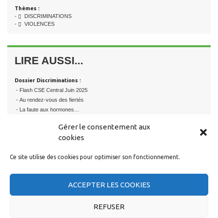
Thèmes :
-
DISCRIMINATIONS
-
VIOLENCES
LIRE AUSSI...
Dossier Discriminations :
- Flash CSE Central Juin 2025
- Au rendez-vous des fiertés
- La faute aux hormones…
- Droits des femmes – Grève le 8 Mars
Gérer le consentement aux
[+]
cookies
Dossier Violences :
Ce site utilise des cookies pour optimiser son fonctionnement.
- Journée de lutte contre les violences faites aux femmes
- VIOLS ET VSST
- 25 novembre
ACCEPTER LES COOKIES
- MANIFESTONS LE 25 NOVEMBRE
[+]
REFUSER