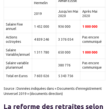
Aiman Ezzat
Hermelin
Jusqu’en Mai
Après Mai
2019
2020
2020
Salaire Fixe
1 452 000
936 000
1 000 000
annuel
Actions
Pas encore
4 839 246
3 376 054
octroyées
communiqué
Salaire
1 311 780
650 000
1 000 000
Variable/annuel
Salaire variable
Pas encore
380 776
pluriannuel
communique
Total en Euros
7 603 026
5 343 756
Source : Données indiquées dans « Documents d’enregistrement
Universel 2019 » (documents direction)
La reforme des retraites selon