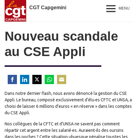
CGT Capgemini
MENU
Nouveau scandale
au CSE Appli
Share
Share
Share
Share
Share
Dans notre dernier flash, nous avons dénoncé la gestion du CSE
on
on
on
on
on
Appli. Le bureau, composé exclusivement d’élu·es CFTC et UNSA, a
Facebook
LinkedIn
Twitter
WhatsApp
Email
choisi de laisser 6 millions d’euros « en réserve » dans les comptes
du CSE Appli.
Nos collègues de la CFTC et d’UNSA ne savent pas comment
répartir cet argent entre les salarié·es. Auraient-ils des oursins
dans les poches ? Cette situation ubuesque pénalise toustes les