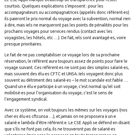
courtois. Quelques explications s’imposent : pour les
accompagnateurs ou accompagnatrices (appelés donc référent·es)
ils paieront le prix normal du voyage avec la subvention, normal rien
à dire, mais iels ne marqueront pas les points de pénalités pour les
prochains voyages pour services rendus (contact avec les
voyagistes, les hôtels, etc …). De fait, iels sont avantagé·es, voire
presque prioritaires.
Le fait de ne pas comptabiliser ce voyage lors de sa prochaine
réservation, le référent aura toujours assez de points pour faire le
voyage suivant. Ces référent·es ne sont pas des simples salarié·es,
mais souvent des élu·es CFTC et UNSA. Iels voyagent donc plus
souvent au détriment des salarié·es – le mot scandale est faible …
Quand un·e élu·e participe à un voyage, c’est normal qu’iel soit
mobilisé·es pour l’organisation du voyage, c’est le sens de
l’engagement syndical.
Avec ce système, on voit toujours les mêmes sur les voyages (nos
cher·es élu·es cftcunsa …), et jamais on ne proposera à un·e
salarié·e lambda d’être référent·e. Le CSE Appli se défend en disant
que s’ils ne font pas cela, ils ne trouveront pas de salarié·es