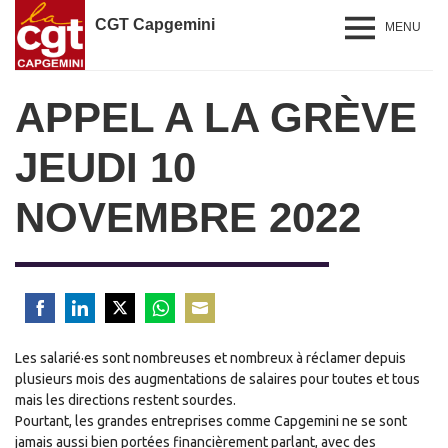
CGT Capgemini
MENU
APPEL A LA GRÈVE
JEUDI 10
NOVEMBRE 2022
Share
Share
Share
Share
Share
on
on
on
on
on
Les salarié·es sont nombreuses et nombreux à réclamer depuis
Facebook
LinkedIn
Twitter
WhatsApp
Email
plusieurs mois des augmentations de salaires pour toutes et tous
mais les directions restent sourdes.
Pourtant, les grandes entreprises comme Capgemini ne se sont
jamais aussi bien portées financièrement parlant, avec des