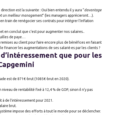
a direction est la suivante : Oui bien entendu il y aura “
davantage
 et un meilleur management
” (les managers apprécieront…).
n train de renégocier ses contrats pour intégrer l’inflation
inet en conclut que c’est pour augmenter nos salaires..
feuilles de paye…
 remises au client pour faire encore plus de bénéfices en faisant
lle financer les augmentations de ses salarié·es par les clients ?
 d’intéressement que pour les
 Capgemini
ade est de 871€-brut (1085€-brut en 2020).
niveau de rentabilité fixé à 12,4 % de GOP, sinon il n’y pas
it à de l’intéressement pour 2021.
laire brut.
 système impose des efforts à tout le monde pour se déclencher.