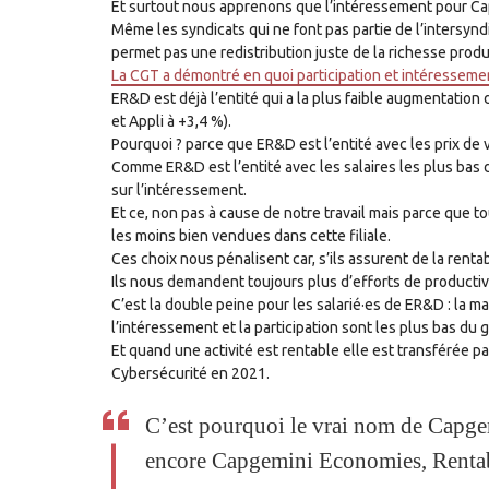
Et surtout nous apprenons que l’intéressement pour Cap
Même les syndicats qui ne font pas partie de l’intersyndic
permet pas une redistribution juste de la richesse produ
La CGT a démontré en quoi participation et intéresseme
ER&D est déjà l’entité qui a la plus faible augmentation 
et Appli à +3,4 %).
Pourquoi ? parce que ER&D est l’entité avec les prix de 
Comme ER&D est l’entité avec les salaires les plus bas d
sur l’intéressement.
Et ce, non pas à cause de notre travail mais parce que to
les moins bien vendues dans cette filiale.
Ces choix nous pénalisent car, s’ils assurent de la rentab
Ils nous demandent toujours plus d’efforts de productivi
C’est la double peine pour les salarié·es de ER&D : la m
l’intéressement et la participation sont les plus bas du 
Et quand une activité est rentable elle est transférée p
Cybersécurité en 2021.
C’est pourquoi le vrai nom de Capg
encore Capgemini Economies, Rentabi