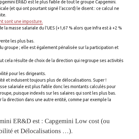
gemini ER&D est le plus faible de tout le groupe Capgemini.
ale (et qui ont pourtant signé l’accord) le disent : ce calcul ne
ite.
nt sont une imposture.
de la masse salariale du l’UES (+1,67 % alors que Infra est à +2 %
vente les plus bas.
u groupe ; elle est également pénalisée sur la participation et
ut cela résulte de choix de la direction qui regroupe ses activités
ilité pour les dirigeants.
té et induisent toujours plus de délocalisations. Super !
asse salariale est plus faible donc les montants calculés pour
groupe, puisque indexés sur les salaires qui sont les plus bas.
ar la direction dans une autre entité, comme par exemple la
emini ER&D est : Capgemini Low cost (ou
lité et Délocalisations …).