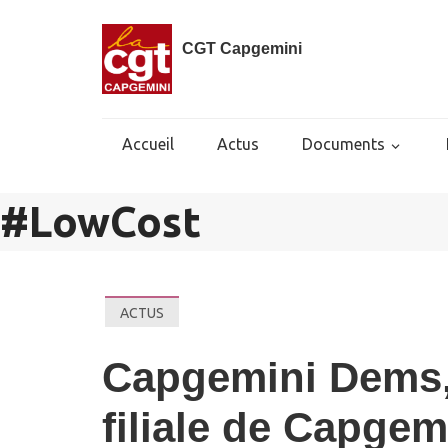
CGT Capgemini
Accueil
Actus
Documents
#
LowCost
ACTUS
Capgemini Dems,
filiale de Capgem