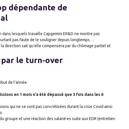
rop dépendante de
ial
ion dans lesquels travaille Capgemini ER&D ne montre pas
pourtant pas faute de le souligner depuis longtemps…
 la direction sait qu’elle compensera par du chômage partiel et
par le turn-over
ébut de l’année.
ssions en 1 mois n’a été dépassé que 3 fois dans les 6
ssions qui ne se sont pas concrétisées durant la crise Covid ainsi
s.
e du groupe et une réaction des salarié·es suite aux EDR (entretien