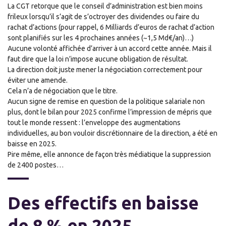
La CGT retorque que le conseil d’administration est bien moins
frileux lorsqu’il s’agit de s’octroyer des dividendes ou faire du
rachat d’actions (pour rappel, 6 Milliards d’euros de rachat d’action
sont planifiés sur les 4 prochaines années (~1,5 Md€/an)…
)
Aucune volonté affichée d’arriver à un accord cette année.
Mais il
faut dire que la loi n’impose aucune obligation de résultat.
La direction
doit juste
mener la négociation correctement
pour
éviter une amende.
C
el
a n’a de négociation que le titre.
Aucun signe de remise en question de la politique salariale non
plus
, dont
le
bilan pour 2025 confirme l’impression
de mépris
que
tout le monde
ressent
: l’enveloppe des augmentations
individuelles, au bon vouloir discrétionnaire de la direction, a été en
baisse en 2025.
Pire même, elle annonce de façon très médiatique la suppression
de 2400 postes…
Des effectifs en baisse
de 8 % en 2025