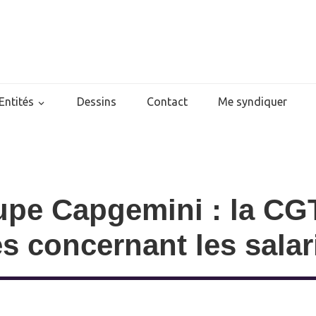
Entités
Dessins
Contact
Me syndiquer
upe Capgemini : la C
es concernant les sala