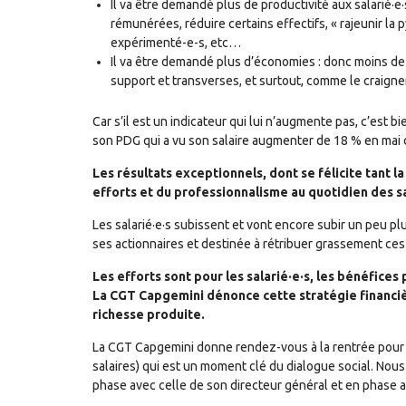
Il va être demandé plus de productivité aux salarié·e·
rémunérées, réduire certains effectifs, « rajeunir la 
expérimenté-e-s, etc…
Il va être demandé plus d’économies : donc moins d
support et transverses, et surtout, comme le craignent
Car s’il est un indicateur qui lui n’augmente pas, c’est b
son PDG qui a vu son salaire augmenter de 18 % en mai d
Les résultats exceptionnels, dont se félicite tant l
efforts et du professionnalisme au quotidien des s
Les salarié·e·s subissent et vont encore subir un peu p
ses actionnaires et destinée à rétribuer grassement ces
Les efforts sont pour les salarié·e·s, les bénéfices 
La CGT Capgemini dénonce cette stratégie financiè
richesse produite.
La CGT Capgemini donne rendez-vous à la rentrée pour 
salaires) qui est un moment clé du dialogue social. No
phase avec celle de son directeur général et en phase a