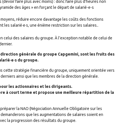
s (devoir faire plus avec moins) : donc faire plus d’heures non
pyramide des âges » en forçant le départ de salarié-e-s
e moyens, réduire encore davantage les coûts des fonctions
 les salarié·e·s, une énième restriction sur les salaires..
ien celui des salaires du groupe. À l’exception notable de celui de
ernier.
a direction générale du groupe Capgemini, sont les fruits des
alarié·e·s du groupe.
lus cette stratégie financière du groupe, uniquement orientée vers
 derniers ainsi que les membres de la direction générale.
pour les actionnaires et les dirigeants.
re à court terme et propose une meilleure répartition de la
préparer la NAO (Négociation Annuelle Obligatoire sur les
us demanderons que les augmentations de salaires soient en
vec la progression des résultats du groupe.