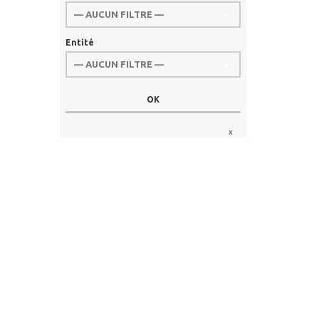
Entité
x