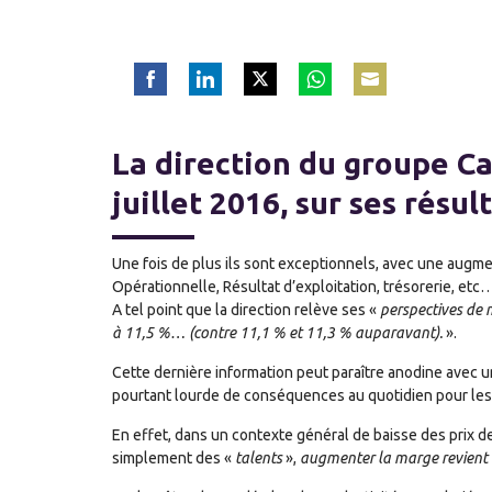
Share
Share
Share
Share
Share
on
on
on
on
on
Facebook
LinkedIn
Twitter
WhatsApp
Email
La direction du groupe C
juillet 2016, sur ses résu
Une fois de plus ils sont exceptionnels, avec une augment
Opérationnelle, Résultat d’exploitation, trésorerie, etc
A tel point que la direction relève ses «
perspectives de 
à 11,5 %… (contre 11,1 % et 11,3 % auparavant).
».
Cette dernière information peut paraître anodine avec un
pourtant lourde de conséquences au quotidien pour les 
En effet, dans un contexte général de baisse des prix d
simplement des «
talents
»,
augmenter la marge revient à