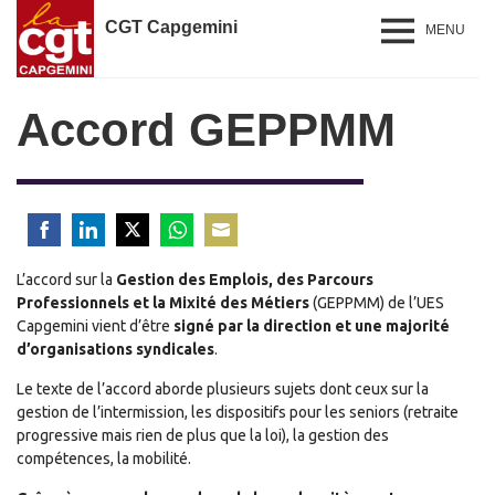
CGT Capgemini
MENU
Accord GEPPMM
Share
Share
Share
Share
Share
L’accord sur la
on
on
on
Gestion des Emplois, des Parcours
on
on
Professionnels et la Mixité des Métiers
Facebook
LinkedIn
Twitter
WhatsApp
Email
(GEPPMM) de l’UES
Capgemini vient d’être
signé par la direction et une majorité
d’organisations syndicales
.
Le texte de l’accord aborde plusieurs sujets dont ceux sur la
gestion de l’intermission, les dispositifs pour les seniors (retraite
progressive mais rien de plus que la loi), la gestion des
compétences, la mobilité.