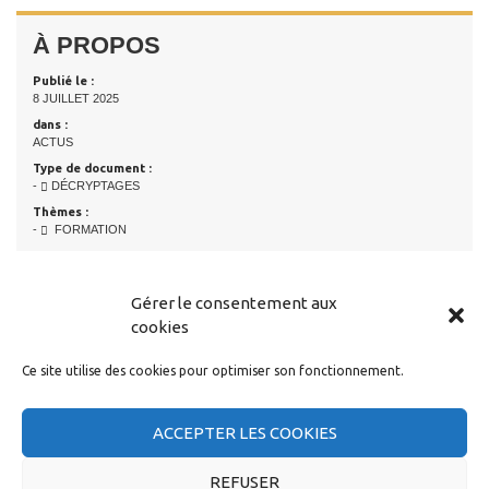
À PROPOS
Publié le :
8 JUILLET 2025
dans :
ACTUS
Type de document :
-
DÉCRYPTAGES
Thèmes :
-
FORMATION
Gérer le consentement aux
LIRE AUSSI...
cookies
Dossier Formation :
Ce site utilise des cookies pour optimiser son fonctionnement.
- formation obligatoire : démêler le vrai du faux
- Flash CSE Central Juin 2025
- Flash CSE Infra juin 2025
ACCEPTER LES COOKIES
- Flash CSE Appli novembre 2024
[+]
REFUSER