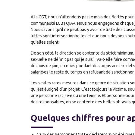
À la CGT, nous n’attendons pas le mois des fiertés pour
communauté LGBTQIA+. Nous nous engageons chaque jou
Nous savons qu’il ne peut pas y avoir de lutte des clas
luttes sont intersectionnelles et que nous devons soute
qu’elles soient.
De son côté, la direction se contente du strict minimum
sexuelle ne définit pas qui je suis”. Va-t-elle faire co
du mois de juin, en nous pondant des logos arc-en-ciel s
salarié·es le reste du temps en refusant de sanctionner
Les seules rares mesures dans ce genre de situation so
qui est éloigné d’un projet. C’est toujours la victime, 
une personne racisé·e ou une femme. Et personne pour 
des responsables, on se contente des belles phrases qu
Quelques chiffres pour a
13 % des personnes LGBT+ déclarent avoir été quest