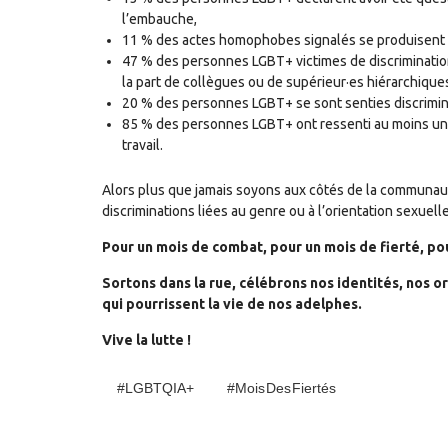
l’embauche,
11 % des actes homophobes signalés se produisent sur
47 % des personnes LGBT+ victimes de discrimination
la part de collègues ou de supérieur·es hiérarchiques
20 % des personnes LGBT+ se sont senties discrimin
85 % des personnes LGBT+ ont ressenti au moins une
travail.
Alors plus que jamais soyons aux côtés de la communauté
discriminations liées au genre ou à l’orientation sexue
Pour un mois de combat, pour un mois de fierté, pou
Sortons dans la rue, célébrons nos identités, nos or
qui pourrissent la vie de nos adelphes.
Vive la lutte !
#LGBTQIA+
#Mois Des Fiertés