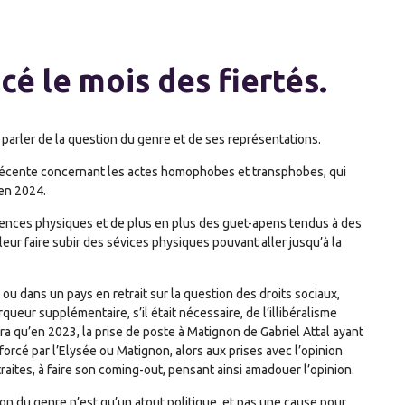
é le mois des fiertés.
 parler de la question du genre et de ses représentations.
ue récente concernant les actes homophobes et transphobes, qui
en 2024.
lences physiques et de plus en plus des guet-apens tendus à des
r faire subir des sévices physiques pouvant aller jusqu’à la
e ou dans un pays en retrait sur la question des droits sociaux,
queur supplémentaire, s’il était nécessaire, de l’illibéralisme
ra qu’en 2023, la prise de poste à Matignon de Gabriel Attal ayant
forcé par l’Elysée ou Matignon, alors aux prises avec l’opinion
raites, à faire son coming-out, pensant ainsi amadouer l’opinion.
on du genre n’est qu’un atout politique, et pas une cause pour