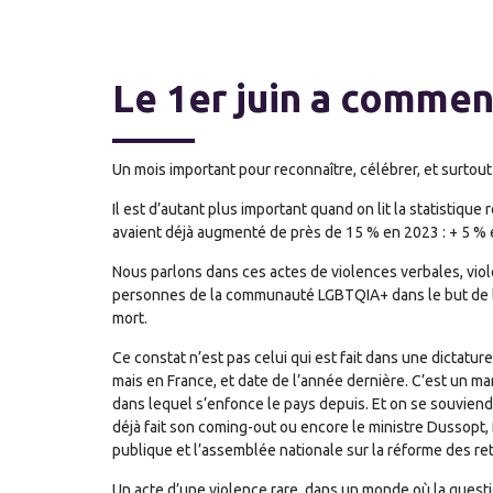
Le 1er juin a commenc
Un mois important pour reconnaître, célébrer, et surtout
Il est d’autant plus important quand on lit la statistiq
avaient déjà augmenté de près de 15 % en 2023 : + 5 % 
Nous parlons dans ces actes de violences verbales, vio
personnes de la communauté LGBTQIA+ dans le but de leu
mort.
Ce constat n’est pas celui qui est fait dans une dictatur
mais en France, et date de l’année dernière. C’est un mar
dans lequel s’enfonce le pays depuis. Et on se souviend
déjà fait son coming-out ou encore le ministre Dussopt, 
publique et l’assemblée nationale sur la réforme des ret
Un acte d’une violence rare, dans un monde où la questi