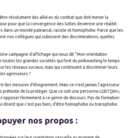
 être résolument des allié·es du combat que doit mener la
r pour que la convergence des luttes devienne une réalité.
ses dans un monde patriarcal, raciste et homophobe. Parce que les
nir nos collègues qui subissent des discriminations, quelles
. Une campagne d’affichage qui nous dit “Mon orientation
mme toutes les grandes sociétés qui font du pinkwashing le temps
ur les réseaux sociaux, mais qui continuent à discriminer leurs
 les agresseurs ?
nt des mesures d’éloignement. Mais ce n’est jamais l’agresseur
sous prétexte de la protéger. Que ce soit une personne LGBTQIA+,
s’opposer fermement à ce genre de discours. Pas de formation
i disent que c’est pas bien, d’être homophobe ou transphobe.
ppuyer nos propos :
ionnées sur leur orientation sexuelle au moment de