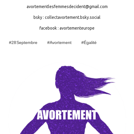
avortementlesfemmesdecident@gmail.com
bsky : collectavortement.bsky.social
facebook : avortementeurope
#28 Septembre
#Avortement
#égalité