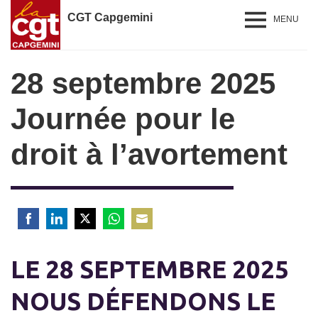
CGT Capgemini
MENU
28 septembre 2025
Journée pour le
droit à l’avortement
Share
Share
Share
Share
Share
on
on
on
on
on
LE 28 SEPTEMBRE 2025
Facebook
LinkedIn
Twitter
WhatsApp
Email
NOUS DÉFENDONS LE