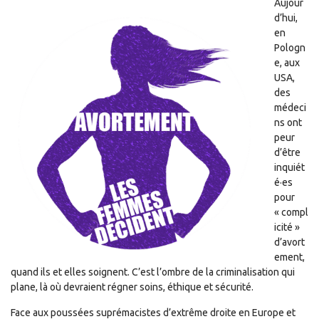
Aujour
d’hui,
en
Pologn
e, aux
USA,
des
médeci
ns ont
peur
d’être
inquiét
é·es
pour
« compl
icité »
d’avort
ement,
quand ils et elles soignent. C’est l’ombre de la criminalisation qui
plane, là où devraient régner soins, éthique et sécurité.
Face aux poussées suprémacistes d’extrême droite en Europe et