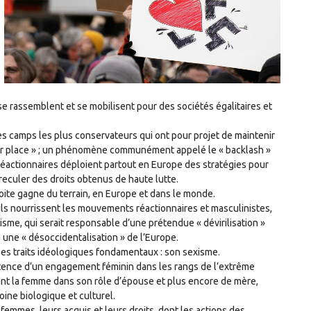
se rassemblent et se mobilisent pour des sociétés égalitaires et
des camps les plus conservateurs qui ont pour projet de maintenir
leur place » ; un phénomène communément appelé le « backlash »
réactionnaires déploient partout en Europe des stratégies pour
 reculer des droits obtenus de haute lutte.
oite gagne du terrain, en Europe et dans le monde.
’ils nourrissent les mouvements réactionnaires et masculinistes,
sme, qui serait responsable d’une prétendue « dévirilisation »
à une « désoccidentalisation » de l’Europe.
ses traits idéologiques fondamentaux : son sexisme.
stence d’un engagement féminin dans les rangs de l’extrême
fiant la femme dans son rôle d’épouse et plus encore de mère,
moine biologique et culturel.
femmes, leurs acquis et leurs droits, dont les actions des