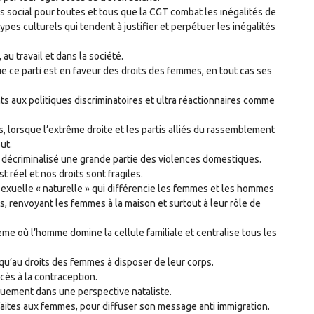
 social pour toutes et tous que la CGT combat les inégalités de
pes culturels qui tendent à justifier et perpétuer les inégalités
au travail et dans la société.
e ce parti est en faveur des droits des femmes, en tout cas ses
ants aux politiques discriminatoires et ultra réactionnaires comme
s, lorsque l’extrême droite et les partis alliés du rassemblement
but.
 a décriminalisé une grande partie des violences domestiques.
t réel et nos droits sont fragiles.
 sexuelle « naturelle » qui différencie les femmes et les hommes
s, renvoyant les femmes à la maison et surtout à leur rôle de
tème où l’homme domine la cellule familiale et centralise tous les
qu’au droits des femmes à disposer de leur corps.
ccès à la contraception.
quement dans une perspective nataliste.
 faites aux femmes, pour diffuser son message anti immigration.