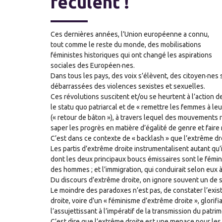
reculent !
Ces dernières années, l’Union européenne a connu,
tout comme le reste du monde, des mobilisations
féministes historiques qui ont changé les aspirations
sociales des Européen·nes.
Dans tous les pays, des voix s’élèvent, des citoyen·nes 
débarrassées des violences sexistes et sexuelles.
Ces révolutions suscitent et/ou se heurtent à l’action 
le statu quo patriarcal et de « remettre les femmes à 
(« retour de bâton »), à travers lequel des mouvements 
saper les progrès en matière d’égalité de genre et faire
C’est dans ce contexte de « backlash » que l’extrême dr
Les partis d’extrême droite instrumentalisent autant qu
dont les deux principaux boucs émissaires sont le fémini
des hommes ; et l’immigration, qui conduirait selon eux 
Du discours d’extrême droite, on ignore souvent un de 
Le moindre des paradoxes n’est pas, de constater l’exi
droite, voire d’un « féminisme d’extrême droite », glori
l’assujettissant à l’impératif de la transmission du patri
C’est dire que l’extrême droite est une menace pour les 