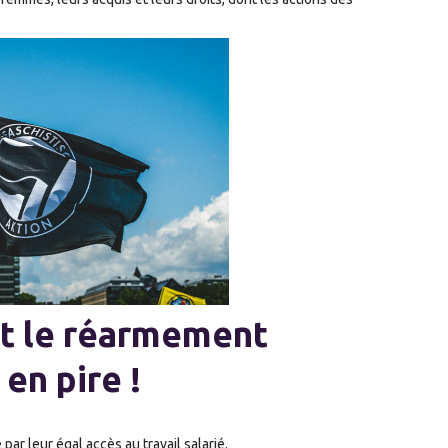
.
st le réarmement
en pire !
r leur égal accès au travail salarié.