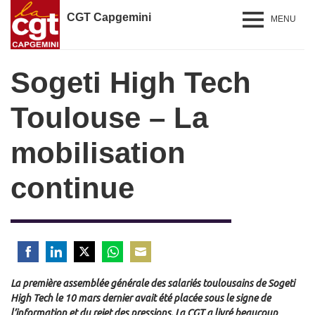
CGT Capgemini
MENU
Sogeti High Tech
Toulouse – La
mobilisation
continue
Share
Share
Share
Share
Share
La première assemblée générale des salariés toulousains de Sogeti
on
on
on
on
on
High Tech le 10 mars dernier avait été placée sous le signe de
Facebook
LinkedIn
Twitter
WhatsApp
Email
l’information et du rejet des pressions. La CGT a livré beaucoup