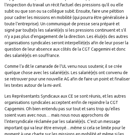
l’inspection du travail un récit factuel des pressions qu’il ou elle
subit ou que son ou sa collègue subit. Ensuite, faire une pétition
pour cadrer les missions en mobilité (qui pourra être généralisée à
toute l’entreprise). Un communiqué de presse sera préparé et
signé par tou(te)s les salarié(e)s si les pressions continuent et s’il
n’y a pas plus d’engagement de la direction. Les élu(e)s des autres
organisations syndicales seront interpellé(e)s afin de leur poser la
question de leur absence aux côtés de la CGT Capgemini et donc
des salarié(e)s en souffrance.
Comme l’a dit le camarade de l’UL venu nous soutenir, il se crée
quelque chose avec les salarié(e)s. Les salarié(e)s ont convenu de
se retrouver pour une nouvelle AG afin de faire un point et finaliser
les textes autour de la mi-avril.
Les Représentants Syndicaux aux CE se sont réunis, et les autres
organisations syndicales acceptent enfin de rejoindre la CGT
Capgemini. Oh bien entendu pas sur tout et sans trop qu’elles
soient vues avec nous… mais nous nous approchons de
l’intersyndicale réclamée par les salarié(e)s. C’est un message
important qui va leur être envoyé…même si cela se limite pour le
moment à une charte sur les missions en mobilité et même si les