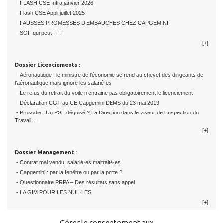
- FLASH CSE Infra janvier 2026
- Flash CSE Appli juillet 2025
- FAUSSES PROMESSES D’EMBAUCHES CHEZ CAPGEMINI
- SOF qui peut ! ! !
[+]
Dossier Licenciements :
- Aéronautique : le ministre de l’économie se rend au chevet des dirigeants de
l’aéronautique mais ignore les salarié·es
- Le refus du retrait du voile n’entraine pas obligatoirement le licenciement
- Déclaration CGT au CE Capgemini DEMS du 23 mai 2019
- Prosodie : Un PSE déguisé ? La Direction dans le viseur de l’Inspection du
Travail …
[+]
Dossier Management :
- Contrat mal vendu, salarié·es maltraité·es
- Capgemini : par la fenêtre ou par la porte ?
- Questionnaire PRPA – Des résultats sans appel
- LA GIM POUR LES NUL·LES
[+]
Gérer le consentement aux