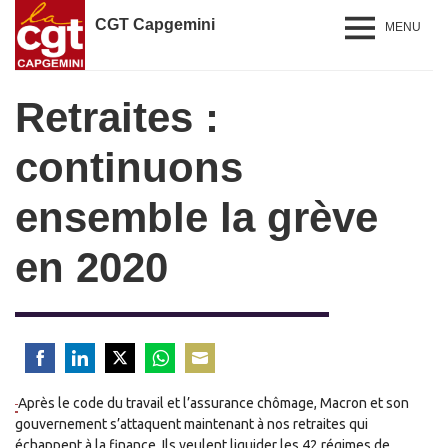
CGT Capgemini
MENU
Retraites :
continuons
ensemble la grève
en 2020
Share
Share
Share
Share
Share
Après le code du travail et l’assurance chômage, Macron et son
on
on
on
on
on
gouvernement s’attaquent maintenant à nos retraites qui
Facebook
LinkedIn
Twitter
WhatsApp
Email
échappent à la finance. Ils veulent liquider les 42 régimes de