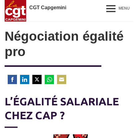
CGT Capgemini
MENU
Négociation égalité
pro
Share
Share
Share
Share
Share
on
on
on
on
on
L’ÉGALITÉ SALARIALE
Facebook
LinkedIn
Twitter
WhatsApp
Email
CHEZ CAP ?