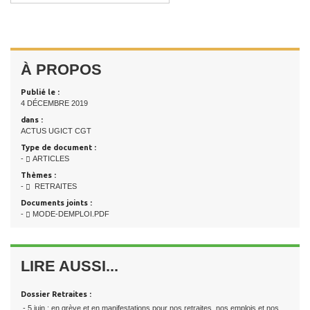
À PROPOS
Publié le :
4 DÉCEMBRE 2019
dans :
ACTUS UGICT CGT
Type de document :
-
ARTICLES
Thèmes :
-
RETRAITES
Documents joints :
-
MODE-DEMPLOI.PDF
LIRE AUSSI...
Dossier Retraites :
- 5 juin : en grève et en manifestations pour nos retraites, nos emplois et nos