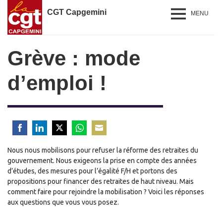
CGT Capgemini
MENU
Grève : mode
d’emploi !
Share
Share
Share
Share
Share
Nous nous mobilisons pour refuser la réforme des retraites du
on
on
on
on
on
gouvernement. Nous exigeons la prise en compte des années
Facebook
LinkedIn
Twitter
WhatsApp
Email
d’études, des mesures pour l’égalité F/H et portons des
propositions pour financer des retraites de haut niveau. Mais
comment faire pour rejoindre la mobilisation ? Voici les réponses
aux questions que vous vous posez.