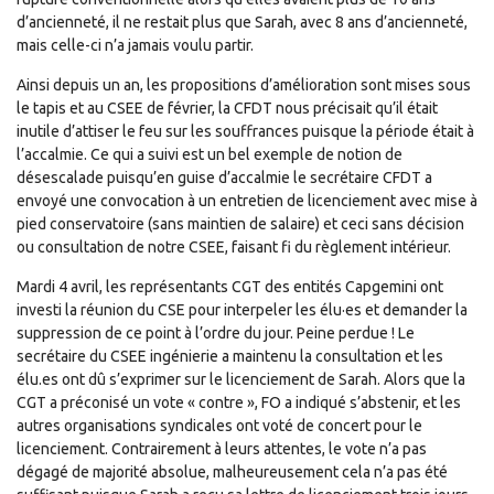
d’ancienneté, il ne restait plus que Sarah, avec 8 ans d’ancienneté,
mais celle-ci n’a jamais voulu partir.
Ainsi depuis un an, les propositions d’amélioration sont mises sous
le tapis et au CSEE de février, la CFDT nous précisait qu’il était
inutile d’attiser le feu sur les souffrances puisque la période était à
l’accalmie. Ce qui a suivi est un bel exemple de notion de
désescalade puisqu’en guise d’accalmie le secrétaire CFDT a
envoyé une convocation à un entretien de licenciement avec mise à
pied conservatoire (sans maintien de salaire) et ceci sans décision
ou consultation de notre CSEE, faisant fi du règlement intérieur.
Mardi 4 avril, les représentants CGT des entités Capgemini ont
investi la réunion du CSE pour interpeler les élu·es et demander la
suppression de ce point à l’ordre du jour. Peine perdue ! Le
secrétaire du CSEE ingénierie a maintenu la consultation et les
élu.es ont dû s’exprimer sur le licenciement de Sarah. Alors que la
CGT a préconisé un vote « contre », FO a indiqué s’abstenir, et les
autres organisations syndicales ont voté de concert pour le
licenciement. Contrairement à leurs attentes, le vote n’a pas
dégagé de majorité absolue, malheureusement cela n’a pas été