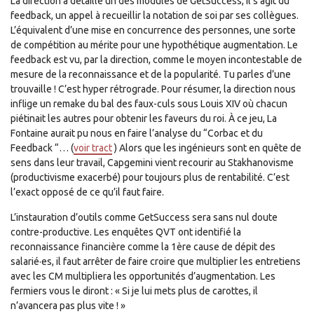
La direction a détaillé un des modules de GetSuccess, il s’agit du
feedback, un appel à recueillir la notation de soi par ses collègues.
L’équivalent d’une mise en concurrence des personnes, une sorte
de compétition au mérite pour une hypothétique augmentation. Le
feedback est vu, par la direction, comme le moyen incontestable de
mesure de la reconnaissance et de la popularité. Tu parles d’une
trouvaille ! C’est hyper rétrograde. Pour résumer, la direction nous
inflige un remake du bal des faux-culs sous Louis XIV où chacun
piétinait les autres pour obtenir les faveurs du roi. À ce jeu, La
Fontaine aurait pu nous en faire l’analyse du “Corbac et du
Feedback “… (
voir tract
) Alors que les ingénieurs sont en quête de
sens dans leur travail, Capgemini vient recourir au Stakhanovisme
(productivisme exacerbé) pour toujours plus de rentabilité. C’est
l’exact opposé de ce qu’il faut faire.
L’instauration d’outils comme GetSuccess sera sans nul doute
contre-productive. Les enquêtes QVT ont identifié la
reconnaissance financière comme la 1ère cause de dépit des
salarié·es, il faut arrêter de faire croire que multiplier les entretiens
avec les CM multipliera les opportunités d’augmentation. Les
fermiers vous le diront : « Si je lui mets plus de carottes, il
n’avancera pas plus vite ! »