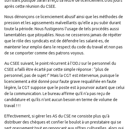
suffisant puisque Sarah a reçu sa lettre de licenciement trois jours
après cette réunion du CSEE.
Nous dénonçons ce licenciement abusif ainsi que les méthodes de
pression et les agissements malveillants qu’elle a pu subir durant
toute la période. Nous fustigeons l’usage de tels procédés aussi
lamentables que pitoyables. Nous ne cesserons jamais de répéter
que le rôle des syndicats est de défendre les salarié·es, de
maintenir leur emploi dans le respect du code du travail et non pas
de se comporter comme des patrons voyous.
Au CSEE suivant, le point récurrent à l’ODJ sur le personnel du
CSEE a failli être écarté par cette simple réponse : “plus de
personnel, pas de sujet !” Mais la CGT est intervenue, puisque le
licenciement a été donné pour faute grave requalifiée en faute
légère, la CGT suppose que le poste est à pourvoir autant que celui
de la communication. Le bureau affirme qu’il n’a pas reçu de
candidature et qu’ils n’ont aucun besoin en terme de volume de
travail ! ! !
Effectivement, si gérer les AS du CSE ne consiste plus qu’à
distribuer des chèques et confier le boulot à un prestataire qui se
sert grassement tout en renonçant aux offres culturelles, alors oui,