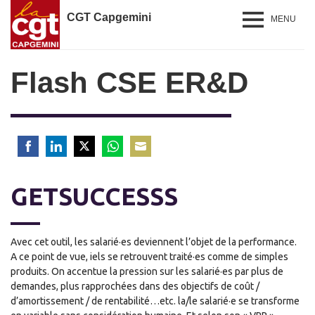
CGT Capgemini
MENU
Flash CSE ER&D
Share
Share
Share
Share
Share
on
on
on
on
on
GETSUCCESSS
Facebook
LinkedIn
Twitter
WhatsApp
Email
Avec cet outil, les salarié·es deviennent l’objet de la performance.
A ce point de vue, iels se retrouvent traité·es comme de simples
produits. On accentue la pression sur les salarié·es par plus de
demandes, plus rapprochées dans des objectifs de coût /
d’amortissement / de rentabilité…etc. la/le salarié·e se transforme