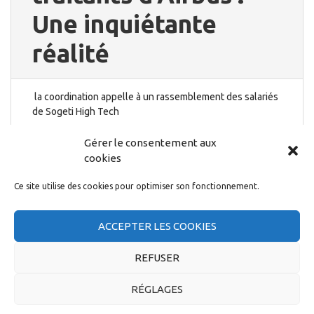
Une inquiétante
réalité
la coordination appelle à un rassemblement des salariés
de Sogeti High Tech
6 mars 2015
Gérer le consentement aux
cookies
Ce site utilise des cookies pour optimiser son fonctionnement.
ACCEPTER LES COOKIES
← PRÉCÉDENT
1
2
REFUSER
RÉGLAGES
CGT Capgemini |
Se syndiquer
|
Mentions légales
|
Signaler un abus
|
Contact