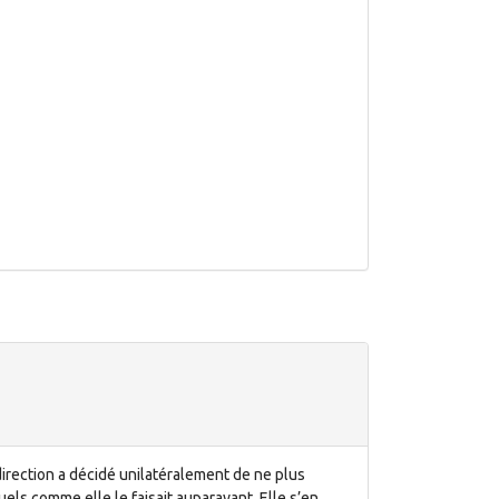
ection a décidé unilatéralement de ne plus
ls comme elle le faisait auparavant. Elle s’en