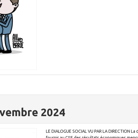
novembre 2024
LE DIALOGUE SOCIAL VU PAR LA DIRECTION La dir
fournir au CSE des résultats économiques mensue