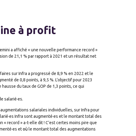
ne à profit
emini a affiché « une nouvelle performance record »
sion de 21,1 % par rapport à 2021 et un résultat net
faires sur Infra a progressé de 8,9 % en 2022 et le
gmenté de 0,8 points, à 9,5 %. L’objectif pour 2023
e hausse du taux de GOP de 1,3 points, ce qui
e salarié·es.
augmentations salariales individuelles, sur Infra pour
larié·es Infra sont augmenté·es et le montant total des
« record » a-t-elle dit ! C’est certes moins pire que
gmenté·es et
où
le montant total des augmentations