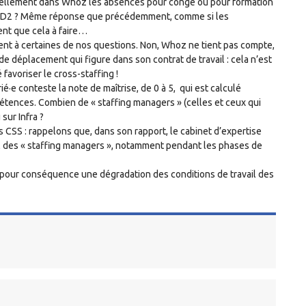
anuellement dans Whoz les absences pour congé ou pour formation
 R2D2 ? Même réponse que précédemment, comme si les
ient que cela à faire…
ent à certaines de nos questions. Non, Whoz ne tient pas compte,
de déplacement qui figure dans son contrat de travail : cela n’est
favoriser le cross-staffing !
ié·e conteste la note de maîtrise, de 0 à 5, qui est calculé
ences. Combien de « staffing managers » (celles et ceux qui
 sur Infra ?
es CSS : rappelons que, dans son rapport, le cabinet d’expertise
ail des « staffing managers », notamment pendant les phases de
ir pour conséquence une dégradation des conditions de travail des