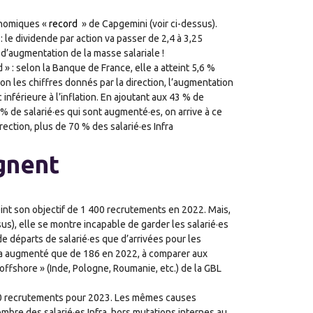
conomiques «
record
» de Capgemini (voir ci-dessus).
 le dividende par action va passer de 2,4 à 3,25
d’augmentation de la masse salariale !
rd » : selon la Banque de France, elle a atteint 5,6 %
on les chiffres donnés par la direction, l’augmentation
 inférieure à l’inflation. En ajoutant aux 43 % de
 % de salarié·es qui sont augmenté·es, on arrive à ce
direction, plus de 70 % des salarié·es Infra
agnent
teint son objectif de 1 400 recrutements en 2022. Mais,
us), elle se montre incapable de garder les salarié·es
s de départs de salarié·es que d’arrivées pour les
 n’a augmenté que de 186 en 2022, à comparer aux
 offshore » (Inde, Pologne, Roumanie, etc.) de la GBL
 300 recrutements pour 2023. Les mêmes causes
nombre des salarié·es Infra, hors mutations internes au