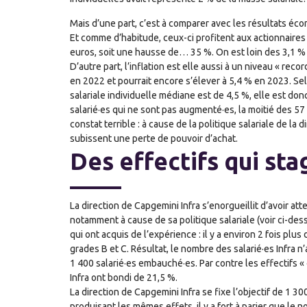
Mais d’une part, c’est à comparer avec les résultats é
Et comme d’habitude, ceux-ci profitent aux actionnaires :
euros, soit une hausse de… 35 %. On est loin des 3,1 % 
D’autre part, l’inflation est elle aussi à un niveau « reco
en 2022 et pourrait encore s’élever à 5,4 % en 2023. Sel
salariale individuelle médiane est de 4,5 %, elle est donc
salarié·es qui ne sont pas augmenté·es, la moitié des 57
constat terrible : à cause de la politique salariale de la 
subissent une perte de pouvoir d’achat.
Des effectifs qui st
La direction de Capgemini Infra s’enorgueillit d’avoir at
notamment à cause de sa politique salariale (voir ci-dess
qui ont acquis de l’expérience : il y a environ 2 fois plu
grades B et C. Résultat, le nombre des salarié·es Infra
1 400 salarié·es embauché·es. Par contre les effectifs «
Infra ont bondi de 21,5 %.
La direction de Capgemini Infra se fixe l’objectif de 1
produisant les mêmes effets, il y a fort à parier que le 