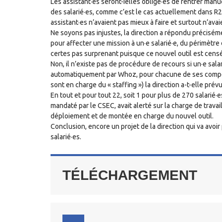
Les assistant·es seront-ielles obligé·es de rentrer m
des salarié·es, comme c’est le cas actuellement dans
assistant·es n’avaient pas mieux à faire et surtout n’ava
Ne soyons pas injustes, la direction a répondu précisém
pour affecter une mission à un·e salarié·e, du périmètre 
certes pas surprenant puisque ce nouvel outil est censé 
Non, il n’existe pas de procédure de recours si un·e salar
automatiquement par Whoz, pour chacune de ses compét
sont en charge du « staffing ») la direction a-t-elle prévu
En tout et pour tout 22, soit 1 pour plus de 270 salarié·
mandaté par le CSEC, avait alerté sur la charge de trav
déploiement et de montée en charge du nouvel outil.
Conclusion, encore un projet de la direction qui va avo
salarié·es.
TÉLÉCHARGEMENT