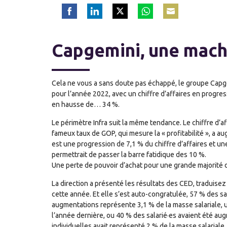
Share
Share
Share
Share
Share
on
on
on
on
on
Capgemini, une machi
Facebook
LinkedIn
Twitter
WhatsApp
Email
Cela ne vous a sans doute pas échappé, le groupe Capg
pour l’année 2022, avec un chiffre d’affaires en progres
en hausse de… 34 %.
Le périmètre Infra suit la même tendance. Le chiffre d’af
fameux taux de GOP, qui mesure la « profitabilité », a au
est une progression de 7,1 % du chiffre d’affaires et un
permettrait de passer la barre fatidique des 10 %.
Une perte de pouvoir d’achat pour une grande majorité d
La direction a présenté les résultats des CED, traduisez 
cette année. Et elle s’est auto-congratulée, 57 % des sa
augmentations représente 3,1 % de la masse salariale, un 
l’année dernière, ou 40 % des salarié·es avaient été au
individuelles avait représenté 2 % de la masse salariale.