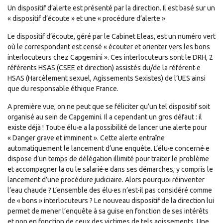
Un dispositif d’alerte est présenté par la direction. Il est basé sur un
« dispositif d’écoute » et une « procédure d’alerte »
Le dispositif d’écoute, géré par le Cabinet Eleas, est un numéro vert
où le correspondant est censé « écouter et orienter vers les bons
interlocuteurs chez Capgemini ». Ces interlocuteurs sont le DRH, 2
référents HSAS (CSEE et direction) assistés du/de la référent·e
HSAS (Harcèlement sexuel, Agissements Sexistes) de l’UES ainsi
que du responsable éthique France.
A première vue, on ne peut que se féliciter qu’un tel dispositif soit
organisé au sein de Capgemini. Il a cependant un gros défaut : il
existe déjà ! Tout·e élu·e a la possibilité de lancer une alerte pour
« Danger grave et imminent ». Cette alerte entraîne
automatiquement le lancement d’une enquête. L’élu·e concerné·e
dispose d’un temps de délégation illimité pour traiter le problème
et accompagner la ou le salarié·e dans ses démarches, y compris le
lancement d’une procédure judiciaire. Alors pourquoi réinventer
l’eau chaude ? L’ensemble des élu·es n’est-il pas considéré comme
de « bons » interlocuteurs ? Le nouveau dispositif de la direction lui
permet de mener l’enquête à sa guise en fonction de ses intérêts
et non en fonction de ceux des victimes de tels agissements. Une