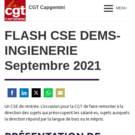
CGT Capgemini
MENU
FLASH CSE DEMS-
INGIENERIE
Septembre 2021
Share
Share
Share
Share
Share
Un CSE de rentrée. L’occasion pour la CGT de faire remonter à la
on
on
on
on
on
direction des sujets qui préoccupent les salarié·es, sujets auxquels
Facebook
LinkedIn
Twitter
WhatsApp
Email
la direction répond par la langue de bois ou le mépris.