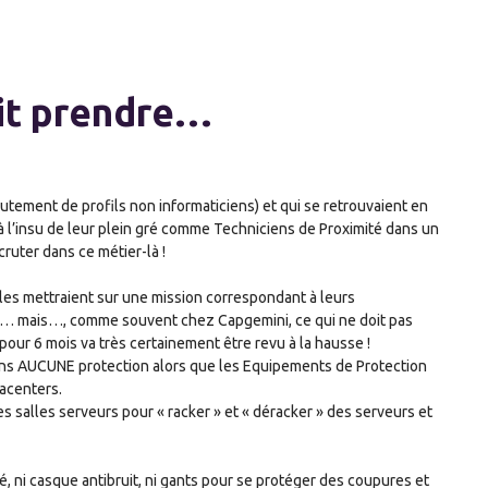
ait prendre…
tement de profils non informaticiens) et qui se retrouvaient en
à l’insu de leur plein gré comme Techniciens de Proximité dans un
ruter dans ce métier-là !
s les mettraient sur une mission correspondant à leurs
er… mais…, comme souvent chez Capgemini, ce qui ne doit pas
 pour 6 mois va très certainement être revu à la hausse !
 sans AUCUNE protection alors que les Equipements de Protection
tacenters.
es salles serveurs pour « racker » et « déracker » des serveurs et
, ni casque antibruit, ni gants pour se protéger des coupures et