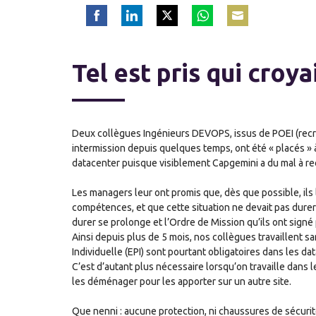
Share
Share
Share
Share
Share
on
on
on
on
on
Facebook
LinkedIn
Twitter
WhatsApp
Email
Tel est pris qui croy
Deux collègues Ingénieurs DEVOPS, issus de POEI (recru
intermission depuis quelques temps, ont été « placés » 
datacenter puisque visiblement Capgemini a du mal à rec
Les managers
leur ont promis que, dès que possible, il
compétences, et que cette situation ne devait pas dur
durer se prolonge et l’Ordre de Mission qu’ils ont signé
Ainsi depuis plus de 5 mois, nos collègues travaillent
Individuelle (EPI) sont pourtant obligatoires dans les da
C’est d’autant plus nécessaire lorsqu’on travaille dans l
les déménager pour les apporter sur un autre site.
Que nenni : aucune protection, ni chaussures de sécurité