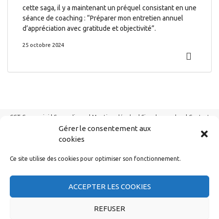
cette saga, il y a maintenant un préquel consistant en une
séance de coaching : “Préparer mon entretien annuel
d’appréciation avec gratitude et objectivité”.
25 octobre 2024
CGT Capgemini |
Se syndiquer
|
Mentions légales
|
Signaler un abus
|
Contact
Gérer le consentement aux
cookies
Ce site utilise des cookies pour optimiser son fonctionnement.
ACCEPTER LES COOKIES
REFUSER