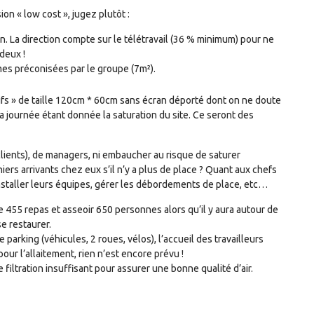
on « low cost », jugez plutôt :
n. La direction compte sur le télétravail (36 % minimum) pour ne
deux !
es préconisées par le groupe (7m²).
ifs » de taille 120cm * 60cm sans écran déporté dont on ne doute
 la journée étant donnée la saturation du site. Ce seront des
(clients), de managers, ni embaucher au risque de saturer
iers arrivants chez eux s’il n’y a plus de place ? Quant aux chefs
installer leurs équipes, gérer les débordements de place, etc…
e 455 repas et asseoir 650 personnes alors qu’il y aura autour de
se restaurer.
 parking (véhicules, 2 roues, vélos), l’accueil des travailleurs
pour l’allaitement, rien n’est encore prévu !
de filtration insuffisant pour assurer une bonne qualité d’air.