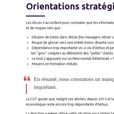
Orientations stratég
Les élu·es s’accordent pour constater que les informati
et de risques tels que :
Dilution de Dems dans Altran (les managers Altran s
Risque de glisser vers une entité moins-disante soc
Dépendance trop importante vis-à-vis d’Airbus et peu
les “gros” comptes au détriment des “petits” clients e
Le tout s’appuyant sur un New normal (télétravail + f
Moyens en formation réduits.
En résumé, nous constatons un manque 
inquiétant.
La CGT ajoute que, malgré ses alertes, depuis 2015 et la
économique reste encore trop dépendante d’Airbus.
La direction a même utilisé cette situation pour limiter 