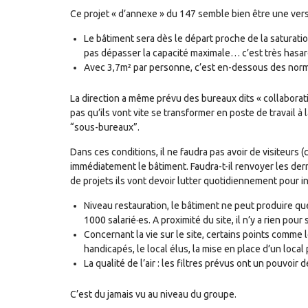
Ce projet « d’annexe » du 147 semble bien être une versi
Le bâtiment sera dès le départ proche de la saturatio
pas dépasser la capacité maximale… c’est très hasar
Avec 3,7m² par personne, c’est en-dessous des norm
La direction a même prévu des bureaux dits « collaborat
pas qu’ils vont vite se transformer en poste de travail à
“sous-bureaux”.
Dans ces conditions, il ne faudra pas avoir de visiteurs 
immédiatement le bâtiment. Faudra-t-il renvoyer les dern
de projets ils vont devoir lutter quotidiennement pour 
Niveau restauration, le bâtiment ne peut produire qu
1000 salarié·es. A proximité du site, il n’y a rien pour 
Concernant la vie sur le site, certains points comme le
handicapés, le local élus, la mise en place d’un local 
La qualité de l’air : les filtres prévus ont un pouvoir 
C’est du jamais vu au niveau du groupe.