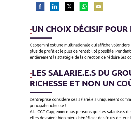
Share
Share
Share
Share
Share
on
on
on
on
on
Facebook
LinkedIn
Twitter
WhatsApp
Email
UN CHOIX DÉCISIF POUR 
Capgemini est une multinationale qui affiche volontiers s
plus de profit et le plus de rentabilité possible. Pendan
entièrement la stratégie de la direction de réduire les co
LES SALARIE.E.S DU GR
RICHESSE ET NON UN CO
L’entreprise considère ses salarié.e.s uniquement comm
principale richesse !
À la CGT Capgemini nous pensons que les salarié.e.s dev
elles devraient bien mieux bénéficier des fruits de leur t