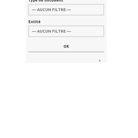
Type de document
Entité
x