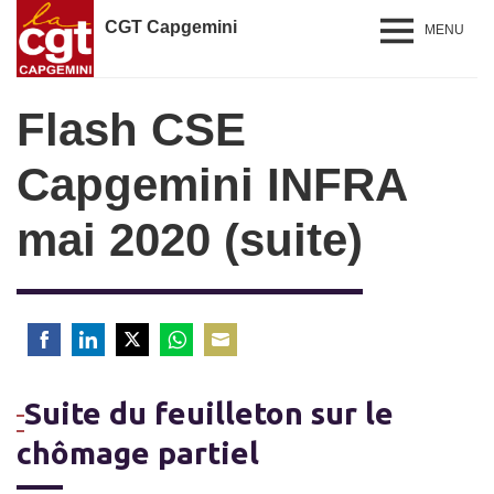
CGT Capgemini
MENU
Flash CSE
Capgemini INFRA
mai 2020 (suite)
Share
Share
Share
Share
Share
on
on
on
on
on
Suite du feuilleton sur le
Facebook
LinkedIn
Twitter
WhatsApp
Email
chômage partiel