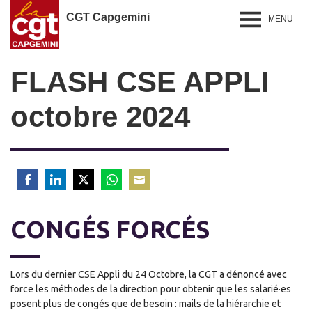
CGT Capgemini
MENU
FLASH CSE APPLI
octobre 2024
Share
Share
Share
Share
Share
on
on
on
on
on
CONGÉS FORCÉS
Facebook
LinkedIn
Twitter
WhatsApp
Email
Lors du dernier CSE Appli du 24 Octobre, la CGT a dénoncé avec
force les méthodes de la direction pour obtenir que les salarié·es
posent plus de congés que de besoin : mails de la hiérarchie et