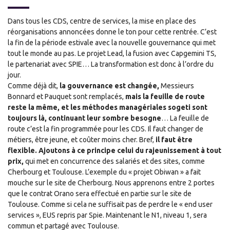
Dans tous les CDS, centre de services, la mise en place des
réorganisations annoncées donne le ton pour cette rentrée. C’est
la fin de la période estivale avec la nouvelle gouvernance qui met
tout le monde au pas. Le projet Lead, la fusion avec Capgemini TS,
le partenariat avec SPIE… La transformation est donc à l’ordre du
jour.
Comme déjà dit,
la gouvernance est changée,
Messieurs
Bonnard et Pauquet sont remplacés,
mais la feuille de route
reste la même, et les méthodes managériales sogeti sont
toujours là, continuant leur sombre besogne
… La feuille de
route c’est la fin programmée pour les CDS. Il faut changer de
métiers, être jeune, et coûter moins cher. Bref,
il faut être
flexible. Ajoutons à ce principe celui du rajeunissement à tout
prix,
qui met en concurrence des salariés et des sites, comme
Cherbourg et Toulouse. L’exemple du « projet Obiwan » a fait
mouche sur le site de Cherbourg. Nous apprenons entre 2 portes
que le contrat Orano sera effectué en partie sur le site de
Toulouse. Comme si cela ne suffisait pas de perdre le « end user
services », EUS repris par Spie. Maintenant le N1, niveau 1, sera
commun et partagé avec Toulouse.