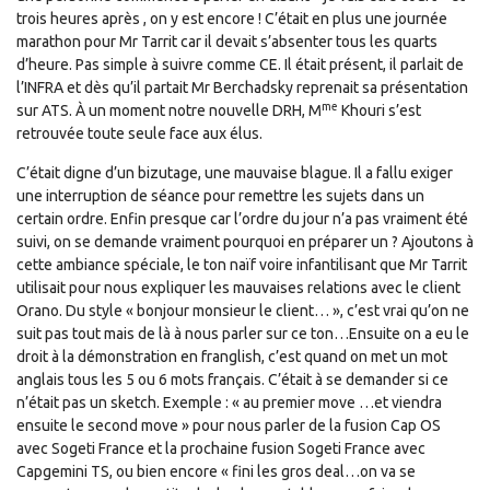
trois heures après , on y est encore ! C’était en plus une journée
marathon pour Mr Tarrit car il devait s’absenter tous les quarts
d’heure. Pas simple à suivre comme CE. Il était présent, il parlait de
l’INFRA et dès qu’il partait Mr Berchadsky reprenait sa présentation
me
sur ATS. À un moment notre nouvelle DRH, M
Khouri s’est
retrouvée toute seule face aux élus.
C’était digne d’un bizutage, une mauvaise blague. Il a fallu exiger
une interruption de séance pour remettre les sujets dans un
certain ordre. Enfin presque car l’ordre du jour n’a pas vraiment été
suivi, on se demande vraiment pourquoi en préparer un ? Ajoutons à
cette ambiance spéciale, le ton naïf voire infantilisant que Mr Tarrit
utilisait pour nous expliquer les mauvaises relations avec le client
Orano. Du style « bonjour monsieur le client… », c’est vrai qu’on ne
suit pas tout mais de là à nous parler sur ce ton…Ensuite on a eu le
droit à la démonstration en franglish, c’est quand on met un mot
anglais tous les 5 ou 6 mots français. C’était à se demander si ce
n’était pas un sketch. Exemple : « au premier move …et viendra
ensuite le second move » pour nous parler de la fusion Cap OS
avec Sogeti France et la prochaine fusion Sogeti France avec
Capgemini TS, ou bien encore « fini les gros deal…on va se