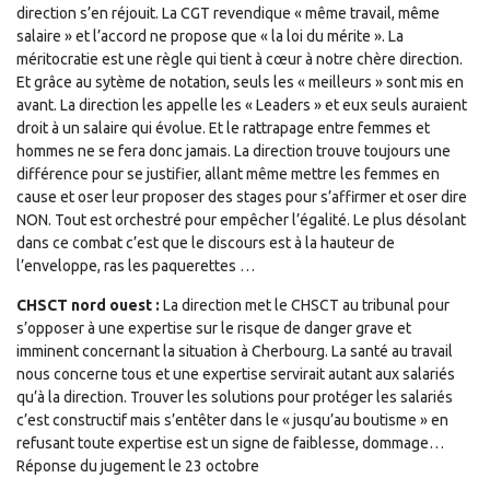
direction s’en réjouit. La CGT revendique « même travail, même
salaire » et l’accord ne propose que « la loi du mérite ». La
méritocratie est une règle qui tient à cœur à notre chère direction.
Et grâce au sytème de notation, seuls les « meilleurs » sont mis en
avant. La direction les appelle les « Leaders » et eux seuls auraient
droit à un salaire qui évolue. Et le rattrapage entre femmes et
hommes ne se fera donc jamais. La direction trouve toujours une
différence pour se justifier, allant même mettre les femmes en
cause et oser leur proposer des stages pour s’affirmer et oser dire
NON. Tout est orchestré pour empêcher l’égalité. Le plus désolant
dans ce combat c’est que le discours est à la hauteur de
l’enveloppe, ras les paquerettes …
CHSCT nord ouest :
La direction met le CHSCT au tribunal pour
s’opposer à une expertise sur le risque de danger grave et
imminent concernant la situation à Cherbourg. La santé au travail
nous concerne tous et une expertise servirait autant aux salariés
qu’à la direction. Trouver les solutions pour protéger les salariés
c’est constructif mais s’entêter dans le « jusqu’au boutisme » en
refusant toute expertise est un signe de faiblesse, dommage…
Réponse du jugement le 23 octobre