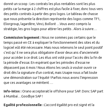
donné un scoop : Les contrats les plus rentables sont les plus
petits car la marge à 2 chiffres est plus facile à fixer, donc tous vers
des petits contrats à partir des gros logos. Le tableau de chasse
que nous présente la direction représente des logos comme TF1,
Eliorgroup, lagardère, Vinci, Bolloré …Vous avez compris la
stratégie, les gros logos pour attirer les petits . Alors à suivre…
Commission logement :
Nous ne sommes pas certains que le
temps passé en CE à expliquer le fonctionnement des sites et du
logiciel eût été nécessaire. Mais nous retenons le seul point positif
c’est qu’ il ne sera plus obligatoire d’avoir deux ans d’ancienneté
pour accéder à ce droit. Les élus ont voté pour l’accès dés la fin de
la période d’essai. En espérant que les périodes d’essai ne
dépassent pas 6 mois ! Nous étions les seuls à vouloir ouvrir ce
droit dès la signature d’un contrat, mais Usapie nous a fait toute
une démonstration sur l’équité ! Parfois nous avons l’impression
que ces avantages se méritent …
Info-Intox :
Orano accepterait le offshore pour SAP. Donc SAP part
à Mumbaï…Goodbye SAP !
Egalité professionnelle :
L’accord égalité pro est signé et la