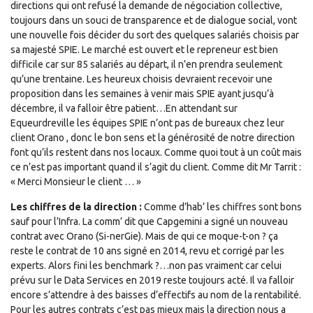
directions qui ont refusé la demande de négociation collective,
toujours dans un souci de transparence et de dialogue social, vont
une nouvelle fois décider du sort des quelques salariés choisis par
sa majesté SPIE. Le marché est ouvert et le repreneur est bien
difficile car sur 85 salariés au départ, il n’en prendra seulement
qu’une trentaine. Les heureux choisis devraient recevoir une
proposition dans les semaines à venir mais SPIE ayant jusqu’à
décembre, il va falloir être patient…En attendant sur
Equeurdreville les équipes SPIE n’ont pas de bureaux chez leur
client Orano , donc le bon sens et la générosité de notre direction
font qu’ils restent dans nos locaux. Comme quoi tout à un coût mais
ce n’est pas important quand il s’agit du client. Comme dit Mr Tarrit :
« Merci Monsieur le client … »
Les chiffres de la direction :
Comme d’hab’ les chiffres sont bons
sauf pour l’Infra. La comm’ dit que Capgemini a signé un nouveau
contrat avec Orano (Si-nerGie). Mais de qui ce moque-t-on ? ça
reste le contrat de 10 ans signé en 2014, revu et corrigé par les
experts. Alors fini les benchmark ?…non pas vraiment car celui
prévu sur le Data Services en 2019 reste toujours acté. Il va falloir
encore s’attendre à des baisses d’effectifs au nom de la rentabilité.
Pour les autres contrats c’est pas mieux mais la direction nous a