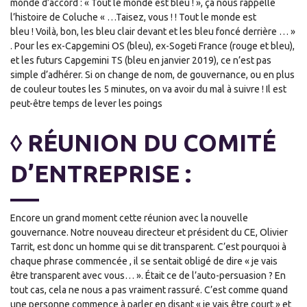
monde d’accord : « Tout le monde est bleu ! », ça nous rappelle
l’histoire de Coluche « …Taisez, vous ! ! Tout le monde est
bleu ! Voilà, bon, les bleu clair devant et les bleu foncé derrière … »
. Pour les ex-Capgemini OS (bleu), ex-Sogeti France (rouge et bleu),
et les futurs Capgemini TS (bleu en janvier 2019), ce n’est pas
simple d’adhérer. Si on change de nom, de gouvernance, ou en plus
de couleur toutes les 5 minutes, on va avoir du mal à suivre ! Il est
peut-être temps de lever les poings
◊ RÉUNION DU COMITÉ
D’ENTREPRISE :
Encore un grand moment cette réunion avec la nouvelle
gouvernance. Notre nouveau directeur et président du CE, Olivier
Tarrit, est donc un homme qui se dit transparent. C’est pourquoi à
chaque phrase commencée , il se sentait obligé de dire « je vais
être transparent avec vous… ». Était ce de l’auto-persuasion ? En
tout cas, cela ne nous a pas vraiment rassuré. C’est comme quand
une personne commence à parler en disant « je vais être court » et