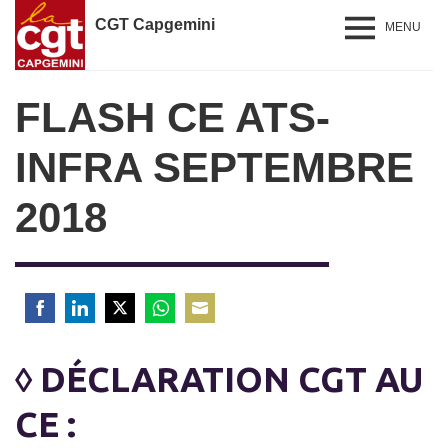
CGT Capgemini
MENU
FLASH CE ATS-
INFRA SEPTEMBRE
2018
Share
Share
Share
Share
Share
on
on
on
on
on
◊ DÉCLARATION CGT AU
Facebook
LinkedIn
Twitter
WhatsApp
Email
CE :