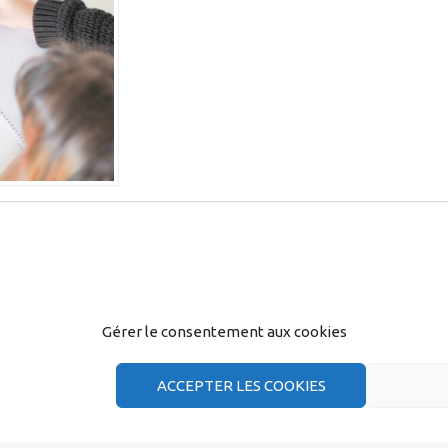
Gérer le consentement aux cookies
ACCEPTER LES COOKIES
CGT Capgemini |
Se syndiquer
|
Mentions légales
|
Signaler un abus
|
Contact