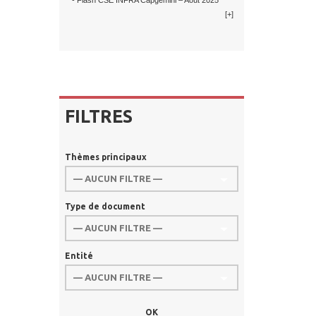
- Flash CSE INFRA Capgemini – Août 2025
[+]
FILTRES
Thèmes principaux
Type de document
Entité