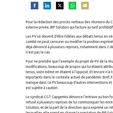
Share
Share
Share
Share
Share
on
on
on
on
on
Pour la rédaction des procès verbaux des réunions du CSE
Facebook
LinkedIn
Twitter
WhatsApp
Email
externe privée, IRP Solution qui facture au tarif prohibit
Les PV se doivent d’être fidèles aux débats tenus en séan
comité ne peut censurer ou modifier la position exprimé
déjà dénoncé à plusieurs reprises, notamment dans 2 décla
n’est pas le cas.
Pour ne prendre que l’exemple du projet de PV de la réu
modifications, beaucoup de propos qui lui étaient attrib
tenus, voire même en étaient à l’opposé. Et encore n’a-t-il
importants dans le contexte actuel de pandémie. Bref, il
manque dans ce PV beaucoup d’autres interventions et qu
est sujette à caution.
Le syndicat CGT Capgemini dénonce l’entrave au bon fon
refusé à plusieurs reprises de lui communiquer les enr
Solution, et de la part de la direction qui a exprimé un 
lesquelles elle prend en charge la prestation de IRP Sol