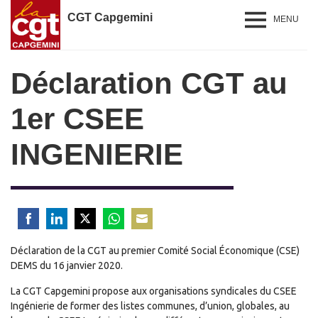
CGT Capgemini
MENU
Déclaration CGT au
1er CSEE
INGENIERIE
Share
Share
Share
Share
Share
Déclaration de la CGT au premier Comité Social Économique (CSE)
on
on
on
on
on
DEMS du 16 janvier 2020.
Facebook
LinkedIn
Twitter
WhatsApp
Email
La CGT Capgemini propose aux organisations syndicales du CSEE
Ingénierie de former des listes communes, d’union, globales, au