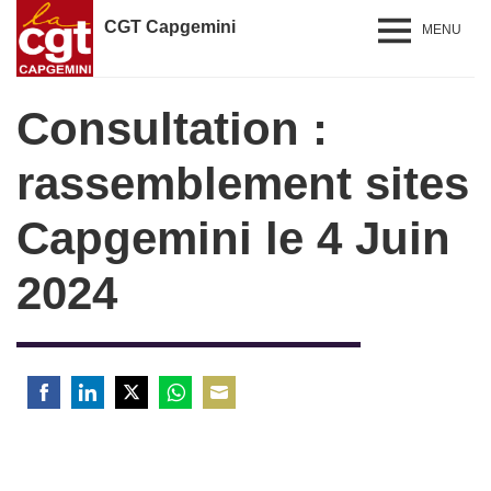
CGT Capgemini
MENU
Consultation :
rassemblement sites
Capgemini le 4 Juin
2024
Share
Share
Share
Share
Share
on
on
on
on
on
Facebook
LinkedIn
Twitter
WhatsApp
Email