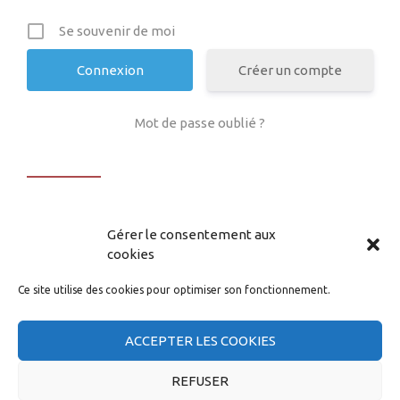
Se souvenir de moi
Créer un compte
Mot de passe oublié ?
replica watch
Gérer le consentement aux
CGT Capgemini |
Se syndiquer
|
Mentions légales
|
Signaler un abus
|
Contact
cookies
Ce site utilise des cookies pour optimiser son fonctionnement.
ACCEPTER LES COOKIES
REFUSER