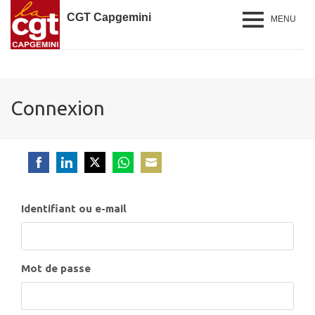
CGT Capgemini
MENU
Connexion
Share
Share
Share
Share
Share
on
on
on
on
on
Identifiant ou e-mail
Facebook
LinkedIn
Twitter
WhatsApp
Email
Mot de passe